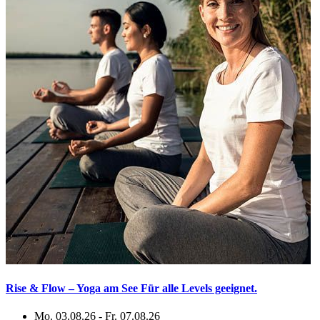
Rise & Flow – Yoga am See Für alle Levels geeignet.
Mo.
03.08.26 -
Fr.
07.08.26